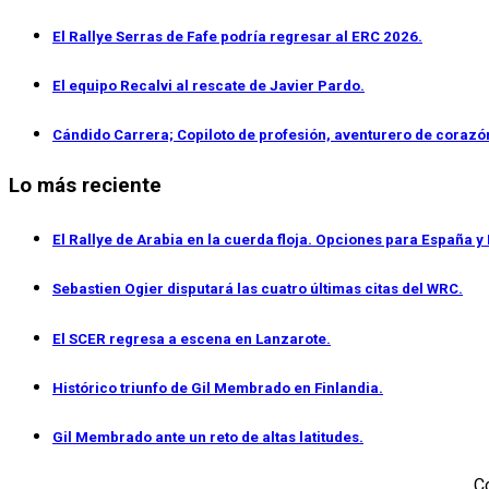
El Rallye Serras de Fafe podría regresar al ERC 2026.
El equipo Recalvi al rescate de Javier Pardo.
Cándido Carrera; Copiloto de profesión, aventurero de corazó
Lo más reciente
El Rallye de Arabia en la cuerda floja. Opciones para España y 
Sebastien Ogier disputará las cuatro últimas citas del WRC.
El SCER regresa a escena en Lanzarote.
Histórico triunfo de Gil Membrado en Finlandia.
Gil Membrado ante un reto de altas latitudes.
C