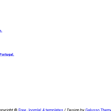
n.
Portugal.
opyright ©
Free Joomla! 4 templates
/ Design by
Galusso Them