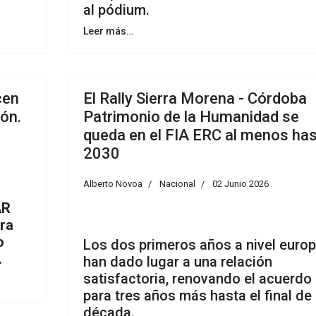
al pódium.
Leer más…
cen
El Rally Sierra Morena - Córdoba
eón.
Patrimonio de la Humanidad se
queda en el FIA ERC al menos ha
2030
Alberto Novoa
Nacional
02 Junio 2026
AR
era
o
Los dos primeros años a nivel euro
.
han dado lugar a una relación
satisfactoria, renovando el acuerdo
para tres años más hasta el final de 
década.