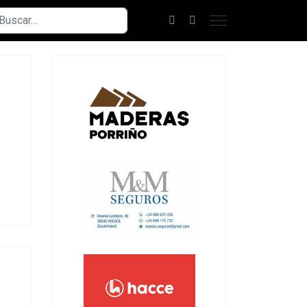
scar
n