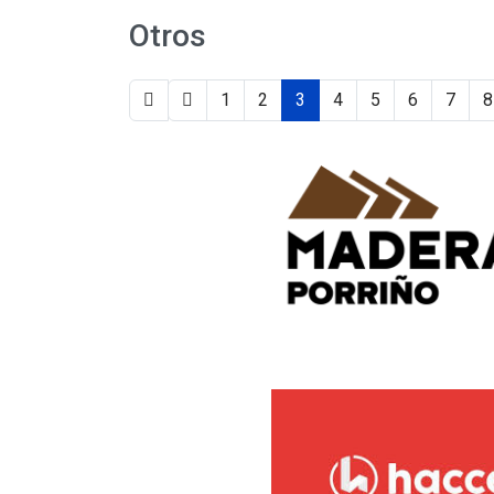
Otros
1
2
3
4
5
6
7
8