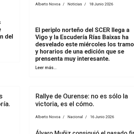
Alberto Novoa
Noticias
18 Junio 2026
s
e
El periplo norteño del SCER llega a
n del
Vigo y la Escudería Rías Baixas ha
desvelado este miércoles los tram
y horarios de una edición que se
prensenta muy interesante.
Leer más…
s
Rallye de Ourense: no es sólo la
ría.
victoria, es el cómo.
Alberto Novoa
Nacional
16 Junio 2026
Álvaro Muñiz consiguió el pasado fi