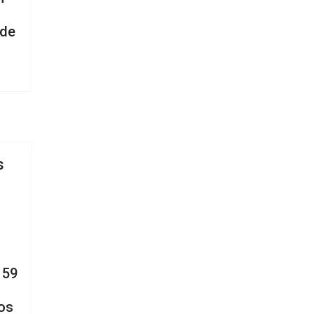
 de
s
 59
os